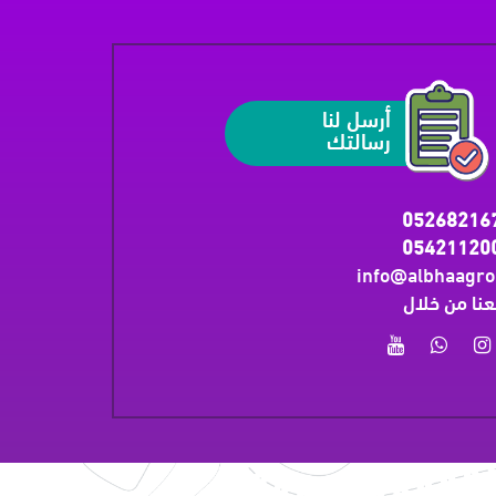
أرسل لنا
رسالتك
05268216
05421120
info@albhaagr
عنا من خلال