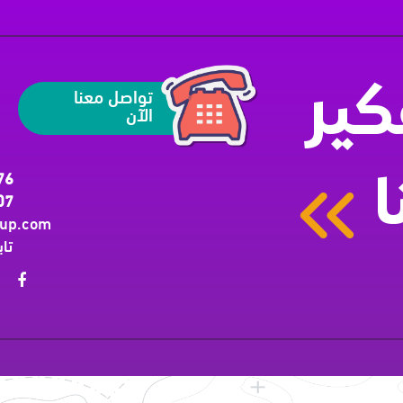
تواصل معنا
ير
الآن
76
ا
07
oup.com
تاب