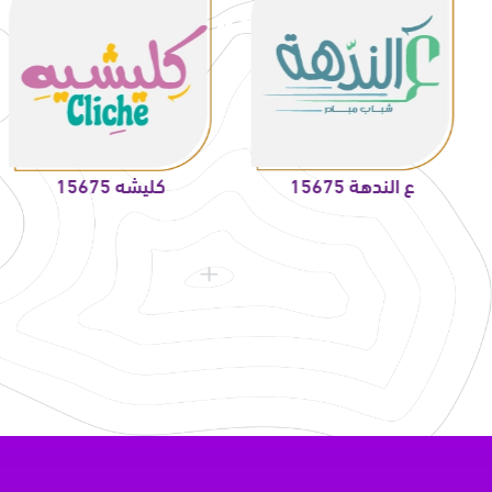
ع الندهة 15675
كليشه 15675