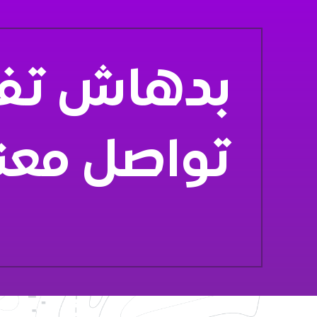
بدهاش تفك
تواصل معن