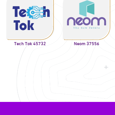
ch Tok 45732
Neom 37556
The Bi