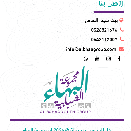
إتصل بنا
بيت حنينا، القدس
0526821676
0542112007
info@albhaagroup.com
كل الحقوق محفوظة © 2026 لمجموعة البهاء