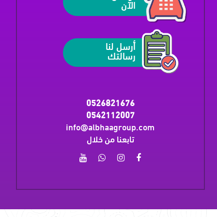
الآن
أرسل لنا
رسالتك
0526821676
0542112007
info@albhaagroup.com
تابعنا من خلال