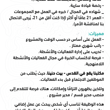
- رخصة قيادة سارية.
_ شهاده في المجال / خبره في العمل مع المجموعات
- العمر 21 عامًا أو أكثر (إذا كنت أقل من 21، يُرجى الاتصال
بنا لمناقشة الأمر).
مميزات:
- العمل على أساس حر حسب الوقت والمشروع
- راتب شهري ممتاز .
- تدريب على إدارة الفعاليات والأنشطة.
- فرصة لاكتساب الخبرة في مجال الفعاليات والأنشطة
اللامنهجية.
مكتبنا يقع في القدس - بيت حنينا
، حيث يُطلب من
الموظفين الاجتماع قبل بدء الفعاليات.
وللذين يظهرون التزامًا وإمكانات، هناك فرصة للتقدم إلى
منصب مدير قسم / مدير مشروع .
هذه الوظيفة تناسب أي شخص يبحث عن عمل إضافي
بجانب وظيفة أخرى، كفرصة لكسب بعض المال الإضافي