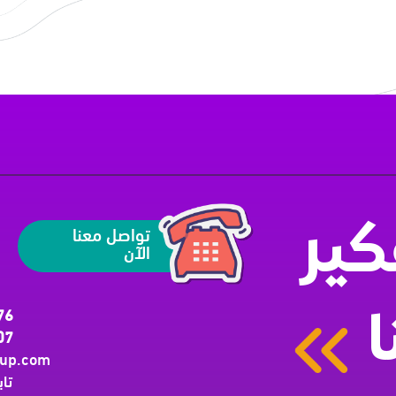
تواصل معنا
ير
الآن
76
ا
07
oup.com
تاب