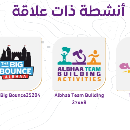
أنشطة ذات علاقة
15675
Albhaa Team Building
nce25204
37468