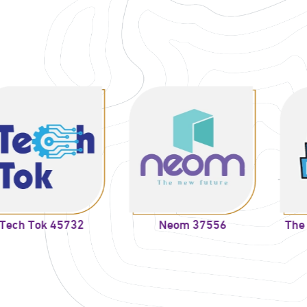
 45732
Neom 37556
The Big Bou