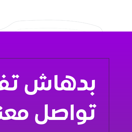
بدهاش تفك
تواصل معن