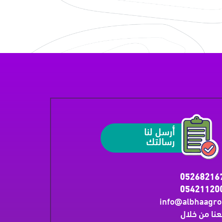
أرسل لنا
رسالتك
05268216
05421120
info@albhaagr
عنا من خلال