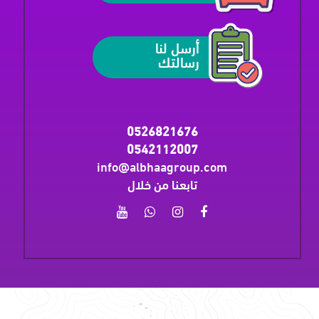
أرسل لنا
رسالتك
0526821676
0542112007
info@albhaagroup.com
تابعنا من خلال