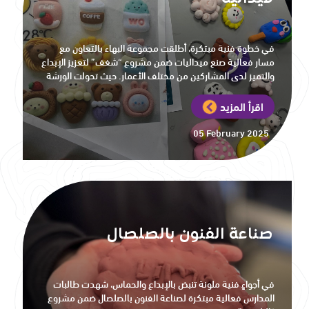
في خطوة فنية مبتكرة، أطلقت مجموعة البهاء بالتعاون مع
مسار فعالية صنع ميداليات ضمن مشروع “شغف” لتعزيز الإبداع
والتميز لدى المشاركين من مختلف الأعمار. حيث تحولت الورشة
إلى مختبر للأفكار والمهارات اليدوية، لتُعبّر عن روح الإبداع
والتحدي.
اقرأ المزيد
05 February 2025
صناعة الفنون بالصلصال
في أجواءٍ فنية ملونة تنبض بالإبداع والحماس، شهدت طالبات
المدارس فعالية مبتكرة لصناعة الفنون بالصلصال ضمن مشروع