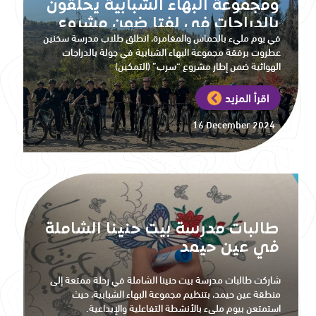
ومجموعة البهاء الشبابية يحلقون
بالدراجات في لفتا ضمن مشروع
في يوم مليء بالحماس والمغامرة، انطلق طلاب مدرسة سخنين
“سرب”
عطروت برفقة مجموعة البهاء الشبابية في جولة بالدراجات
الهوائية ضمن إطار مشروع “سرب” (التمكين)
اقرأ المزيد
16 December 2024
طالبات مدرسة بيت حنينا الشاملة
في عين حيمد
شاركت طالبات مدرسة بيت حنينا الشاملة في رحلة ممتعة إلى
منطقة عين حيمد، بتنظيم مجموعة البهاء الشبابية، حيث
استمتعن بيوم مليء بالأنشطة التفاعلية والإبداعية.