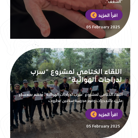
“الشغف”.
اقرأ المزيد
05 February 2025
اللقاء الختامي لمشروع “سرب
لدراجات الهوائية”
اللقاء الختامي لمشروع “سرب لدراجات الهوائية” يُختتم بمعسكر
مليء بالتحديات وفوز مدرسة سخنين عطروت
اقرأ المزيد
05 February 2025