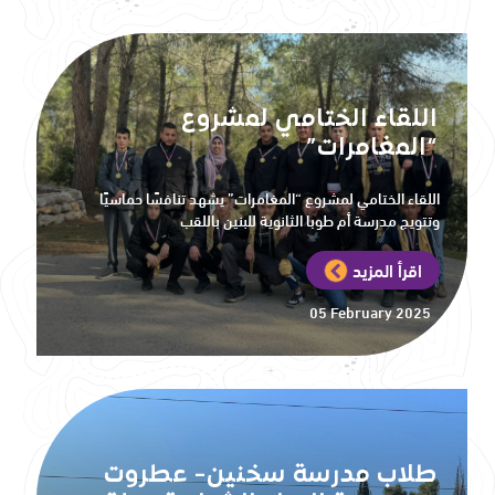
اللقاء الختامي لمشروع
“المغامرات”
اللقاء الختامي لمشروع “المغامرات” يشهد تنافسًا حماسيًا
وتتويج مدرسة أم طوبا الثانوية للبنين باللقب
اقرأ المزيد
05 February 2025
طلاب مدرسة سخنين- عطروت