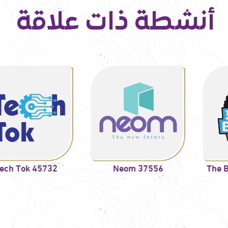
أنشطة ذات علاقة
k 45732
Neom 37556
The Big Bo