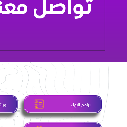
تواصل معن
برامج البهاء
ورشا