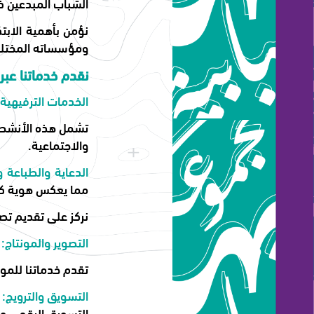
الشباب المبدعين ذ
نؤمن بأهمية الابت
ومؤسساته المختلف
نقدم خدماتنا عب
الخدمات الترفيهية 
تشمل هذه الأنشطة 
والاجتماعية.
الدعاية والطباعة و
مما يعكس هوية كل
نركز على تقديم تصا
التصوير والمونتاج:
ن
تقدم خدماتنا للمون
التسويق والترويج:
التسويق الرقمي وو