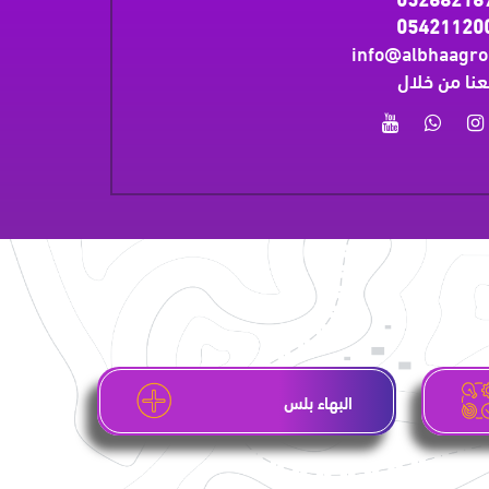
05421120
info@albhaagr
عنا من خلال
البهاء بلس