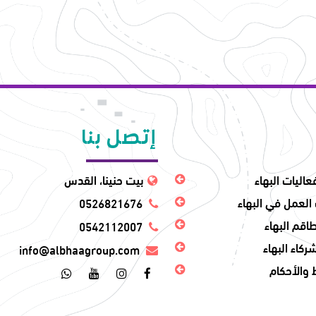
إتصل بنا
عاليات البهاء
بيت حنينا، القدس
العمل في البهاء
0526821676
اقم البهاء
0542112007
ركاء البهاء
info@albhaagroup.com
والأحكام