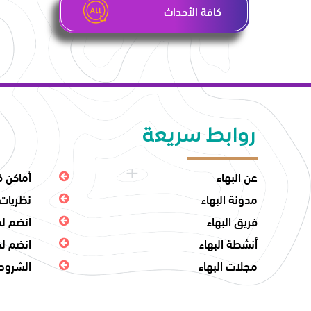
كافة الأحداث
روابط سريعة
عن البهاء
أماكن ف
مدونة البهاء
نظريات 
فريق البهاء
انضم لط
أنشطة البهاء
انضم لش
مجلات البهاء
الشروط 