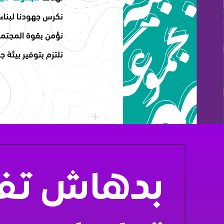
نكرس جهودنا لبناء
نؤمن بقوة المجتمع
نلتزم بتوفير بيئة ج
بدهاش تفك