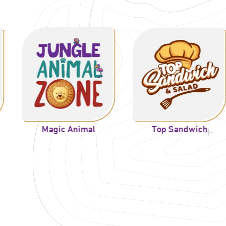
gic Animal
Top Sandwich
Outd