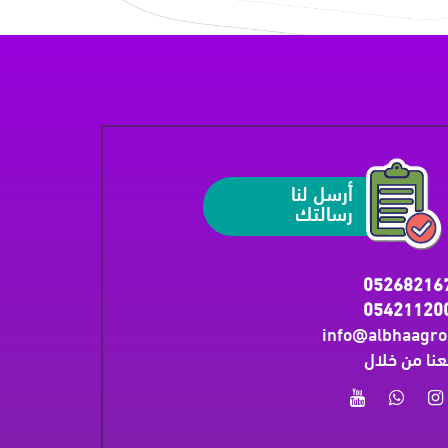
أرسل لنا
رسالتك
05268216
05421120
info@albhaagr
عنا من خلال