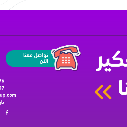
تواصل معنا
ير
الآن
76
ا
07
oup.com
تاب