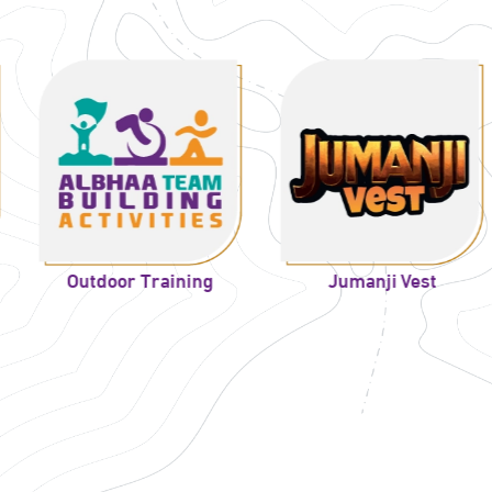
ن
Jumanji Vest
oor Training