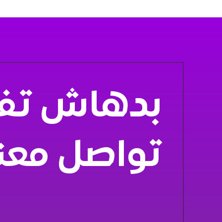
بدهاش تفك
تواصل معن