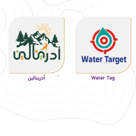
Twen
Water Tag
أدرينالي