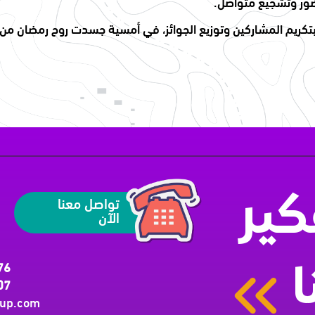
ضور وتشجيع متواصل.
بتكريم المشاركين وتوزيع الجوائز، في أمسية جسدت روح رمضان من خ
تواصل معنا
ير
الآن
76
ا
07
oup.com