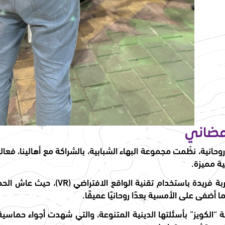
رمضاني
وحانية، نظّمت مجموعة البهاء الشبابية، بالشراكة مع أهالينا، فعا
ة مميزة.
تخللت الفعالية تجربة فريدة باست
 أضفى على الأمسية بعدًا روحانيًا عميقًا.
“الكويز” بأسئلتها الدينية المتنوعة، والتي شهدت أجواء حماسية 