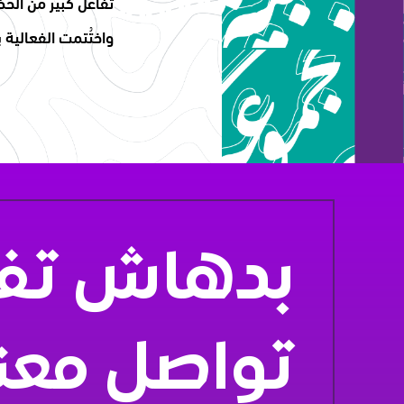
تفاعل كبير من الح
واختُتمت الفعالية 
بدهاش تفك
تواصل معن