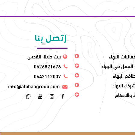
إتصل بنا
عاليات البهاء
بيت حنينا، القدس
العمل في البهاء
0526821676
اقم البهاء
0542112007
ركاء البهاء
info@albhaagroup.com
والأحكام